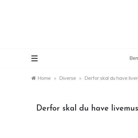
Skip
to
content
Bem
Home
»
Diverse
»
Derfor skal du have live
Derfor skal du have livemus