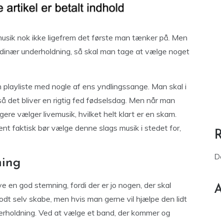
musik nok ikke ligefrem det første man tænker på. Men
ordinær underholdning, så skal man tage at vælge noget
n playliste med nogle af ens yndlingssange. Man skal i
 så det bliver en rigtig fed fødselsdag. Men når man
ere vælger livemusik, hvilket helt klart er en skam.
rent faktisk bør vælge denne slags musik i stedet for,
D
ning
ve en god stemning, fordi der er jo nogen, der skal
A
odt selv skabe, men hvis man gerne vil hjælpe den lidt
erholdning. Ved at vælge et band, der kommer og