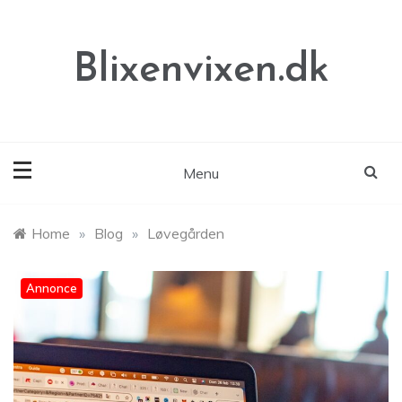
Skip
to
content
Blixenvixen.dk
Menu
Home
»
Blog
»
Løvegården
Annonce