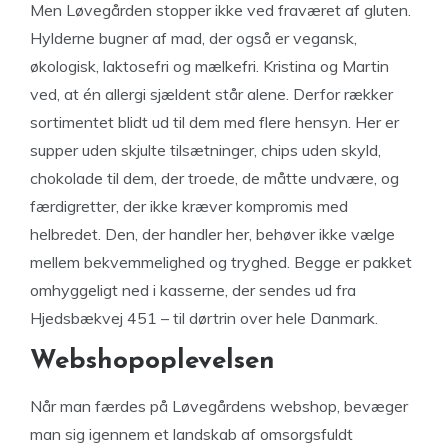
Men Løvegården stopper ikke ved fraværet af gluten.
Hylderne bugner af mad, der også er vegansk,
økologisk, laktosefri og mælkefri. Kristina og Martin
ved, at én allergi sjældent står alene. Derfor rækker
sortimentet blidt ud til dem med flere hensyn. Her er
supper uden skjulte tilsætninger, chips uden skyld,
chokolade til dem, der troede, de måtte undvære, og
færdigretter, der ikke kræver kompromis med
helbredet. Den, der handler her, behøver ikke vælge
mellem bekvemmelighed og tryghed. Begge er pakket
omhyggeligt ned i kasserne, der sendes ud fra
Hjedsbækvej 451 – til dørtrin over hele Danmark.
Webshopoplevelsen
Når man færdes på Løvegårdens webshop, bevæger
man sig igennem et landskab af omsorgsfuldt