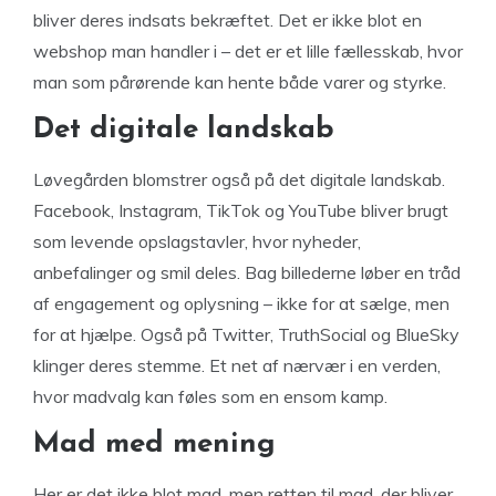
bliver deres indsats bekræftet. Det er ikke blot en
webshop man handler i – det er et lille fællesskab, hvor
man som pårørende kan hente både varer og styrke.
Det digitale landskab
Løvegården blomstrer også på det digitale landskab.
Facebook, Instagram, TikTok og YouTube bliver brugt
som levende opslagstavler, hvor nyheder,
anbefalinger og smil deles. Bag billederne løber en tråd
af engagement og oplysning – ikke for at sælge, men
for at hjælpe. Også på Twitter, TruthSocial og BlueSky
klinger deres stemme. Et net af nærvær i en verden,
hvor madvalg kan føles som en ensom kamp.
Mad med mening
Her er det ikke blot mad, men retten til mad, der bliver