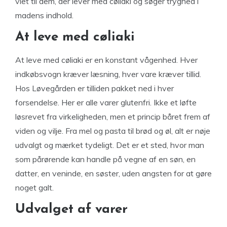
viet til dem, der lever med cøliaki og søger tryghed i
madens indhold.
At leve med cøliaki
At leve med cøliaki er en konstant vågenhed. Hver
indkøbsvogn kræver læsning, hver vare kræver tillid.
Hos Løvegården er tilliden pakket ned i hver
forsendelse. Her er alle varer glutenfri. Ikke et løfte
løsrevet fra virkeligheden, men et princip båret frem af
viden og vilje. Fra mel og pasta til brød og øl, alt er nøje
udvalgt og mærket tydeligt. Det er et sted, hvor man
som pårørende kan handle på vegne af en søn, en
datter, en veninde, en søster, uden angsten for at gøre
noget galt.
Udvalget af varer