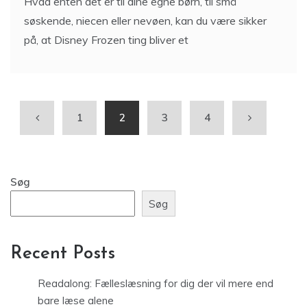
Hvad enten det er til dine egne børn, til små
søskende, niecen eller nevøen, kan du være sikker
på, at Disney Frozen ting bliver et
1
2
3
4
Søg
Søg
Recent Posts
Readalong: Fælleslæsning for dig der vil mere end
bare læse alene