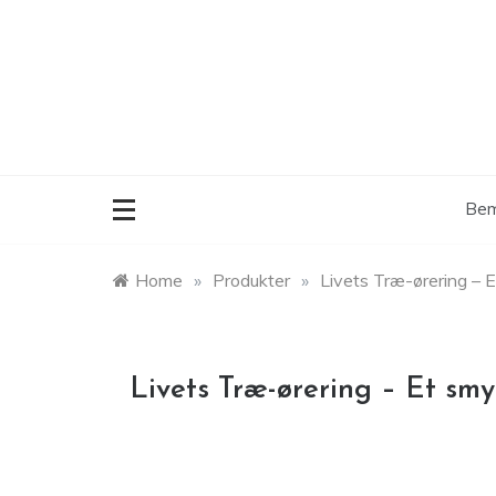
Skip
to
content
Bem
Home
»
Produkter
»
Livets Træ-ørering –
Livets Træ-ørering – Et sm