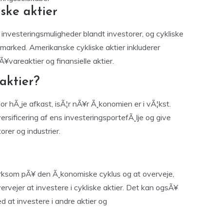
ske aktier
investeringsmuligheder blandt investorer, og cykliske
emarked. Amerikanske cykliske aktier inkluderer
rÃ¥vareaktier og finansielle aktier.
 aktier?
for hÃ¸je afkast, isÃ¦r nÃ¥r Ã¸konomien er i vÃ¦kst.
ersificering af ens investeringsportefÃ¸lje og give
orer og industrier.
Ã¦rksom pÃ¥ den Ã¸konomiske cyklus og at overveje,
rvejer at investere i cykliske aktier. Det kan ogsÃ¥
d at investere i andre aktier og