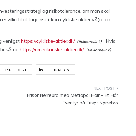
investeringsstrategi og risikotolerance, om man skal
er villig til at tage risici, kan cykliske aktier vÃ¦re en
g venligst
https://cykliske-aktier.dk/
. Hvis
u besÃ¸ge
https://amerikanske-aktier.dk/
.
PINTEREST
LINKEDIN
Frisør Nørrebro med Metropol Hair – Et Hår
Eventyr på Frisør Nørrebro