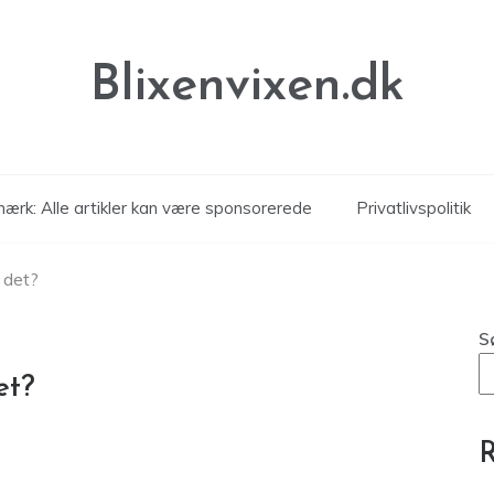
Blixenvixen.dk
ærk: Alle artikler kan være sponsorerede
Privatlivspolitik
 det?
S
et?
R