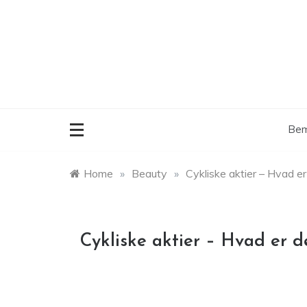
Skip
to
content
Bem
Home
»
Beauty
»
Cykliske aktier – Hvad er
Cykliske aktier – Hvad er d