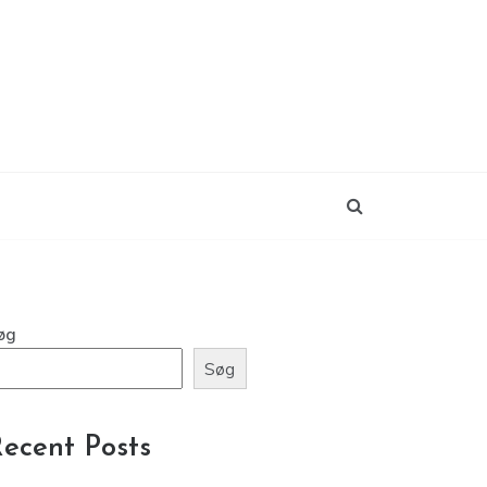
øg
Søg
ecent Posts