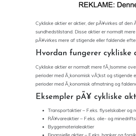
Cykliske aktier er aktier, der pÃ¥virkes af de
sundhedstilstand. Disse aktier er normalt mer
pÃ¥virkes mere af stigende eller faldende efte
Hvordan fungerer cykliske 
Cykliske aktier er normalt mere fÃ¸lsomme over
perioder med Ã¸konomisk vÃ¦kst og stigende eft
perioder med Ã¸konomisk afmatning og faldende
Eksempler pÃ¥ cykliske akt
Transportaktier – F.eks. flyselskaber og r
RÃ¥vareaktier – F.eks. olie- og minedrifts
Byggematerialeaktier
Finansielle aktier – F.eks. banker og fors