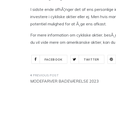
I sidste ende afhÃ¦nger det af ens personlige 
investere i cykliske aktier eller ej. Men hvis man 
potentiel mulighed for at Ã¸ge ens afkast.
For mere information om cykliske aktier, besÃ¸
du vil vide mere om amerikanske aktier, kan d
FACEBOOK
TWITTER
Indlægsnavigation
MODEFARVER BADEVÆRELSE 2023