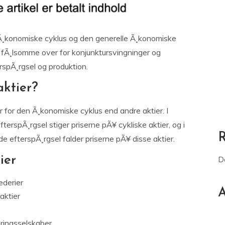
n Ã¸konomiske cyklus og den generelle Ã¸konomiske
e fÃ¸lsomme over for konjunktursvingninger og
rspÃ¸rgsel og produktion.
aktier?
 for den Ã¸konomiske cyklus end andre aktier. I
erspÃ¸rgsel stiger priserne pÃ¥ cykliske aktier, og i
 efterspÃ¸rgsel falder priserne pÃ¥ disse aktier.
ier
D
ederier
A
aktier
ikringsselskaber