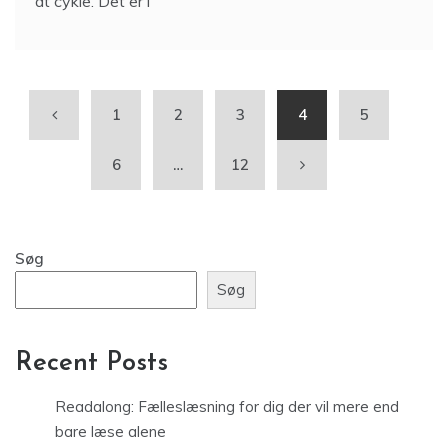
at cykle. Det er i
1
2
3
4
5
6
…
12
Søg
Søg
Recent Posts
Readalong: Fælleslæsning for dig der vil mere end
bare læse alene