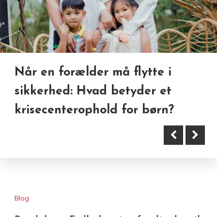
Når en forælder må flytte i
En ny forståelse af bevægelse
sikkerhed: Hvad betyder et
og behandling i og omkring
krisecenterophold for børn?
Lyngby
Blog